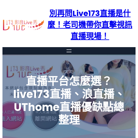
跳
別再問Live173直播是什
至
主
麼！老司機帶你直擊視訊
要
直播現場！
內
容
直播平台怎麼選？
live173直播、浪直播、
UThome直播優缺點總
整理