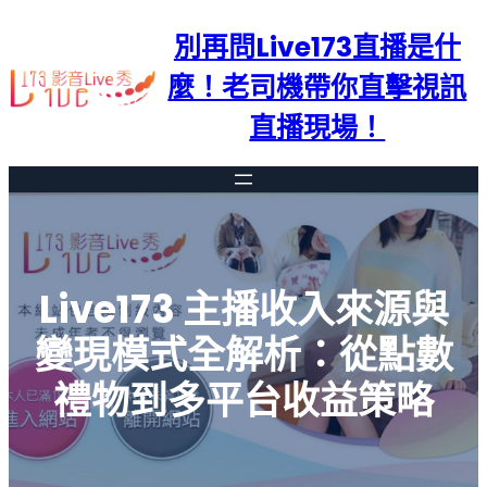
跳
別再問Live173直播是什
至
主
麼！老司機帶你直擊視訊
要
直播現場！
內
容
Live173 主播收入來源與
變現模式全解析：從點數
禮物到多平台收益策略