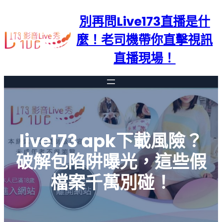
跳
別再問Live173直播是什
至
主
麼！老司機帶你直擊視訊
要
直播現場！
內
容
live173 apk下載風險？
破解包陷阱曝光，這些假
檔案千萬別碰！