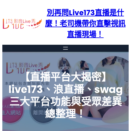
跳
別再問Live173直播是什
至
主
麼！老司機帶你直擊視訊
要
直播現場！
內
容
【直播平台大揭密】
live173、浪直播、swag
三大平台功能與受眾差異
總整理！