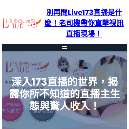
跳
別再問Live173直播是什
至
主
麼！老司機帶你直擊視訊
要
直播現場！
內
容
深入173直播的世界，揭
露你所不知道的直播主生
態與驚人收入！